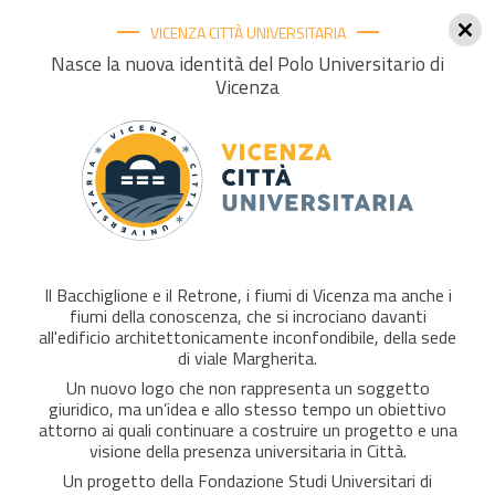
VICENZA CITTÀ UNIVERSITARIA
Togg
Nasce la nuova identità del Polo Universitario di
Vicenza
navig
BANDO ERASMUS 2026/2027.
Scadenza presentazione domanda giovedì 19 febbraio
2026 ore 12.00
L'Infoday Erasmus per Economia si terrà mercoledì
11 febbraio 2026 ore 10 aula VM3
Il Bacchiglione e il Retrone, i fiumi di Vicenza ma anche i
fiumi della conoscenza, che si incrociano davanti
all'edificio architettonicamente inconfondibile, della sede
Bando
di viale Margherita.
Un nuovo logo che non rappresenta un soggetto
giuridico, ma un’idea e allo stesso tempo un obiettivo
Per maggiori informazioni
attorno ai quali continuare a costruire un progetto e una
visione della presenza universitaria in Città.
Un progetto della Fondazione Studi Universitari di
Per Studenti di Economia