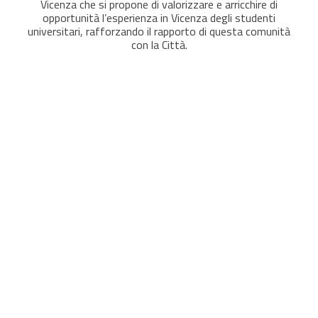
Vicenza che si propone di valorizzare e arricchire di
opportunità l’esperienza in Vicenza degli studenti
universitari, rafforzando il rapporto di questa comunità
con la Città.
Infoday per Economia mercoledì 11 febbraio 2026
ore 10
a Vicenza in
VM3
in streaming con Verona
nuova mensa
Un progetto della