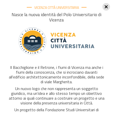
VICENZA CITTÀ UNIVERSITARIA
Togg
Nasce la nuova identità del Polo Universitario di
Vicenza
navig
Università Iuav di Venezia-
Corso di Laurea in Design, sede
Il Bacchiglione e il Retrone, i fiumi di Vicenza ma anche i
di Vicenza –
fiumi della conoscenza, che si incrociano davanti
OPEN DAY - venerdì 3.07.2026
all'edificio architettonicamente inconfondibile, della sede
di viale Margherita.
ore 14.30- Palazzo San Biagio
Un nuovo logo che non rappresenta un soggetto
giuridico, ma un’idea e allo stesso tempo un obiettivo
attorno ai quali continuare a costruire un progetto e una
visione della presenza universitaria in Città.
Open Day di presentazione del corso di
Un progetto della Fondazione Studi Universitari di